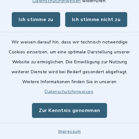
Datenschutzhinweisen
widerrufen.
Ich stimme zu
Ich stimme nicht zu
Dietrich-Bonhoeffer-
Gymnasium
Oberasbach
Wir weisen darauf hin, dass wir technisch notwendige
Cookies einsetzen, um eine optimale Darstellung unserer
Albrecht-Dürer-Str. 9-11,
Website zu ermöglichen. Die Einwilligung zur Nutzung
90522 Oberasbach
weiterer Dienste wird bei Bedarf gesondert abgefragt.
Weitere Informationen finden Sie in unseren
0911/699820
Datenschutzhinweisen
.
0911/6999101
Zur Kenntnis genommen
Doblies, Günther,
Impressum
Dr.phil.lic.phil.