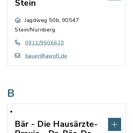
Stein
Jagdweg 50b, 90547
Stein/Nürnberg
0911/9606610
bauer@awofl.de
B
Bär - Die Hausärzte-