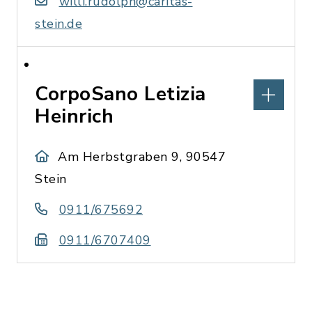
willi.rudolph@caritas-
stein.de
CorpoSano Letizia
Heinrich
Am Herbstgraben 9, 90547
Stein
0911/675692
0911/6707409