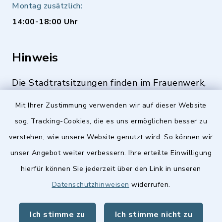
Montag zusätzlich:
14:00-18:00 Uhr
Hinweis
Die Stadtratsitzungen finden im Frauenwerk,
Deutenbacher Straße 1, 90547 Stein statt.
Mit Ihrer Zustimmung verwenden wir auf dieser Website
sog. Tracking-Cookies, die es uns ermöglichen besser zu
verstehen, wie unsere Website genutzt wird. So können wir
Quicklinks
unser Angebot weiter verbessern. Ihre erteilte Einwilligung
hierfür können Sie jederzeit über den Link in unseren
Stellenangebote
Datenschutzhinweisen
widerrufen.
BayernPortal
Ich stimme zu
Ich stimme nicht zu
Landkreis Fürth