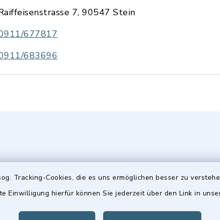
Raiffeisenstrasse 7, 90547 Stein
0911/677817
0911/683696
og. Tracking-Cookies, die es uns ermöglichen besser zu versteh
gszeiten
Hinweis
te Einwilligung hierfür können Sie jederzeit über den Link in uns
Freitag: