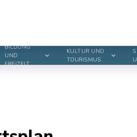
BILDUNG
KULTUR UND
S
UND
TOURISMUS
U
FREIZEIT
rtsplan