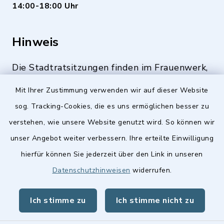
14:00-18:00 Uhr
Hinweis
Die Stadtratsitzungen finden im Frauenwerk,
Deutenbacher Straße 1, 90547 Stein statt.
Mit Ihrer Zustimmung verwenden wir auf dieser Website
sog. Tracking-Cookies, die es uns ermöglichen besser zu
verstehen, wie unsere Website genutzt wird. So können wir
Quicklinks
unser Angebot weiter verbessern. Ihre erteilte Einwilligung
hierfür können Sie jederzeit über den Link in unseren
Stellenangebote
Datenschutzhinweisen
widerrufen.
BayernPortal
Ich stimme zu
Ich stimme nicht zu
Landkreis Fürth