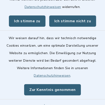
Datenschutzhinweisen
widerrufen.
Ich stimme zu
Ich stimme nicht zu
Kontakt
Barrierefreiheit
Wir weisen darauf hin, dass wir technisch notwendige
Cookies einsetzen, um eine optimale Darstellung unserer
Datenschutz
Website zu ermöglichen. Die Einwilligung zur Nutzung
weiterer Dienste wird bei Bedarf gesondert abgefragt.
Impressum
Weitere Informationen finden Sie in unseren
Sitemap
Datenschutzhinweisen
.
Cookie-Einstellungen
Zur Kenntnis genommen