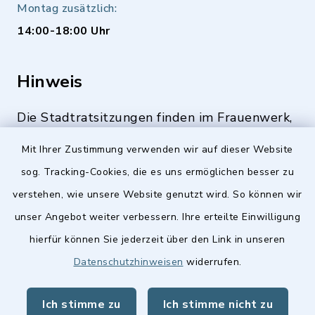
Montag zusätzlich:
14:00-18:00 Uhr
Hinweis
Die Stadtratsitzungen finden im Frauenwerk,
Deutenbacher Straße 1, 90547 Stein statt.
Mit Ihrer Zustimmung verwenden wir auf dieser Website
sog. Tracking-Cookies, die es uns ermöglichen besser zu
verstehen, wie unsere Website genutzt wird. So können wir
Quicklinks
unser Angebot weiter verbessern. Ihre erteilte Einwilligung
hierfür können Sie jederzeit über den Link in unseren
Stellenangebote
Datenschutzhinweisen
widerrufen.
BayernPortal
Ich stimme zu
Ich stimme nicht zu
Landkreis Fürth