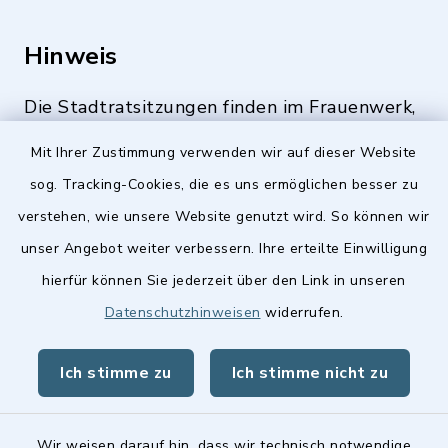
Hinweis
Die Stadtratsitzungen finden im Frauenwerk,
Deutenbacher Straße 1, 90547 Stein statt.
Mit Ihrer Zustimmung verwenden wir auf dieser Website
sog. Tracking-Cookies, die es uns ermöglichen besser zu
verstehen, wie unsere Website genutzt wird. So können wir
Quicklinks
unser Angebot weiter verbessern. Ihre erteilte Einwilligung
hierfür können Sie jederzeit über den Link in unseren
Stellenangebote
Datenschutzhinweisen
widerrufen.
BayernPortal
Ich stimme zu
Ich stimme nicht zu
Landkreis Fürth
Wir weisen darauf hin, dass wir technisch notwendige