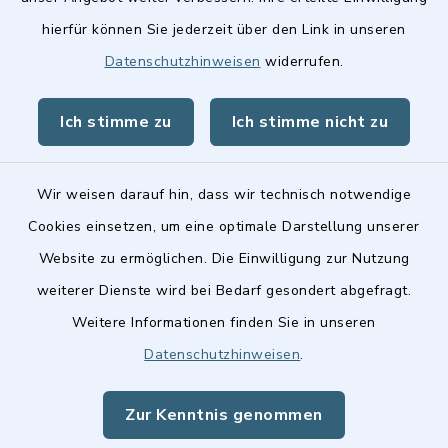
hierfür können Sie jederzeit über den Link in unseren
Datenschutzhinweisen
widerrufen.
Ich stimme zu
Ich stimme nicht zu
Kontakt
Barrierefreiheit
Wir weisen darauf hin, dass wir technisch notwendige
Cookies einsetzen, um eine optimale Darstellung unserer
Datenschutz
Website zu ermöglichen. Die Einwilligung zur Nutzung
weiterer Dienste wird bei Bedarf gesondert abgefragt.
Impressum
Weitere Informationen finden Sie in unseren
Sitemap
Datenschutzhinweisen
.
Cookie-Einstellungen
Zur Kenntnis genommen